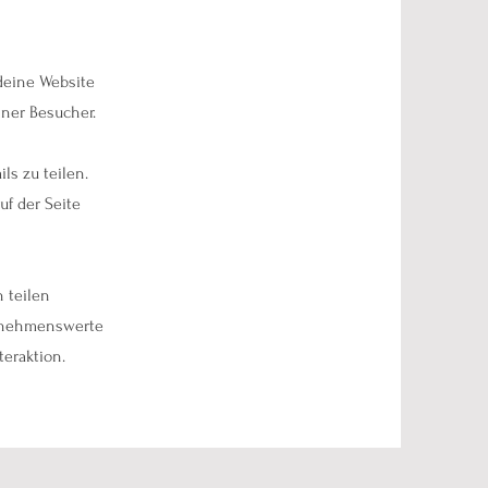
 deine Website
iner Besucher.
ls zu teilen.
uf der Seite
n teilen
ernehmenswerte
teraktion.